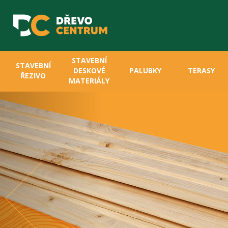
STAVEBNÍ
STAVEBNÍ
DESKOVÉ
PALUBKY
TERASY
ŘEZIVO
MATERIÁLY
Previous