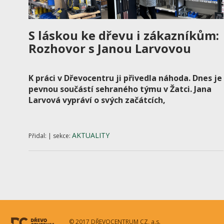
S láskou ke dřevu i zákazníkům:
Rozhovor s Janou Larvovou
K práci v Dřevocentru ji přivedla náhoda. Dnes je
pevnou součástí sehraného týmu v Žatci. Jana
Larvová vypráví o svých začátcích,
AKTUALITY
Přidal: | sekce:
© 2017 DŘEVOCENTRUM CZ, a.s.