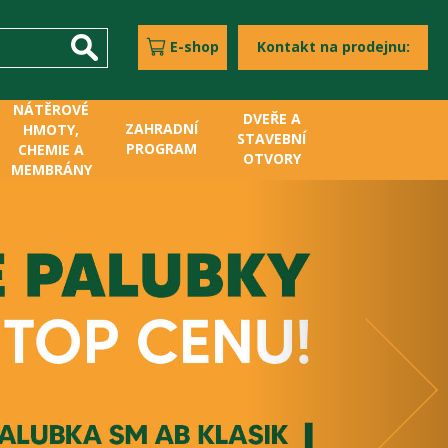
E-shop
Kontakt na prodejnu:
NÁTĚROVÉ
DVEŘE A
ZAHRADNÍ
HMOTY,
STAVEBNÍ
PROGRAM
CHEMIE A
OTVORY
MEMBRÁNY
Next