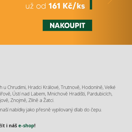
h u Chrudimi, Hradci Králové, Trutnově, Hodoníně, Velké
ířově, Ústí nad Labem, Mnichově Hradišti, Pardubicích,
ově, Znojmě, Zlíně a Žatci.
aší nabídky jako přesně vypilovaný dlab do čepu.
ít i náš
e-shop
!