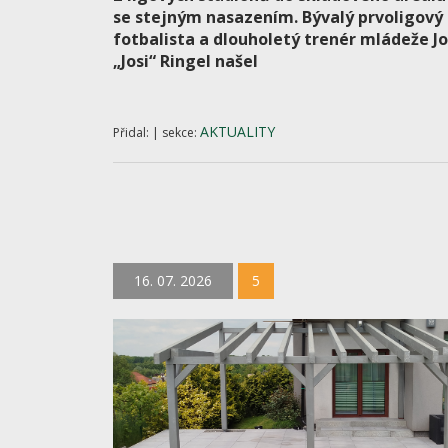
se stejným nasazením. Bývalý prvoligový
fotbalista a dlouholetý trenér mládeže J
„Josi“ Ringel našel
AKTUALITY
Přidal: | sekce:
16. 07. 2026
5