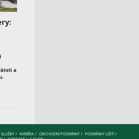
ery:
í
áteli a
u.
SLUŽBY
KARIÉRA
OBCHODNÍ PODMÍNKY
PODMÍNKY UŽITÍ