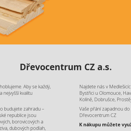
Dřevocentrum CZ a.s.
hoblujeme. Aby se každý,
Najdete nás v Medlešicíc
 nejvyšší kvalitu
Bystřici u Olomouce, Hav
Kolíně, Dobrušce, Prostěj
ebo budujete zahradu –
Vaše přání zapadnou do n
ské republice jsou
Dřevocentrum CZ
ových, borovicových a
K nákupu můžete využ
ziva, dubových podlah,