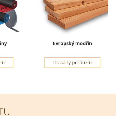
ány
Evropský modřín
ktu
Do karty produktu
TU