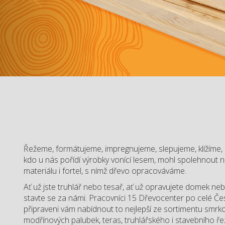
Řežeme, formátujeme, impregnujeme, slepujeme, klížíme, 
kdo u nás pořídí výrobky vonící lesem, mohl spolehnout na
materiálu i fortel, s nímž dřevo opracováváme.
Ať už jste truhlář nebo tesař, ať už opravujete domek n
stavte se za námi. Pracovníci 15 Dřevocenter po celé Če
připraveni vám nabídnout to nejlepší ze sortimentu smrk
modřínových palubek, teras, truhlářského i stavebního ře