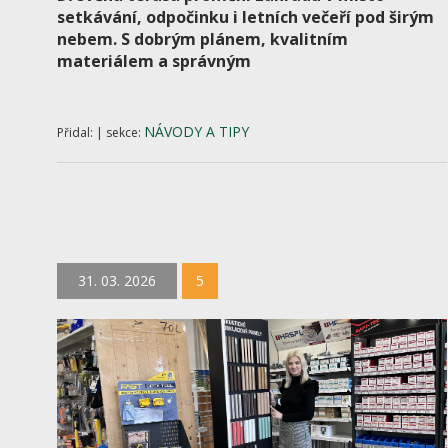
setkávání, odpočinku i letních večeří pod širým
nebem. S dobrým plánem, kvalitním
materiálem a správným
NÁVODY A TIPY
Přidal: | sekce:
31. 03. 2026
5