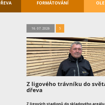
DŘEVA
FORMÁTOVÁNÍ
OLE
16. 07. 2026
5
Z ligového trávníku do svět
dřeva
Z ligových stadionů do skladového areálu 