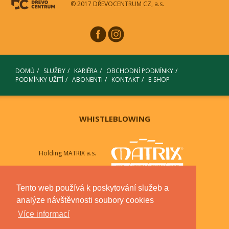
© 2017 DŘEVOCENTRUM CZ, a.s.
DOMŮ
SLUŽBY
KARIÉRA
OBCHODNÍ PODMÍNKY
PODMÍNKY UŽITÍ
ABONENTI
KONTAKT
E-SHOP
WHISTLEBLOWING
Holding MATRIX a.s.
Dceřiné společnosti
Tento web používá k poskytování služeb a
MATRIX WOOD
MATRIX AUTOMOTIVE
analýze návštěvnosti soubory cookies
MATRIX AUTOCENTRUM
MATRIX WINDOWS
Více informací
MATRIX HOTELS