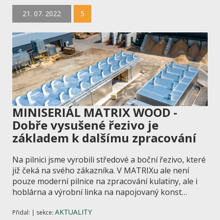
21. 07. 2022
5
MINISERIÁL MATRIX WOOD -
Dobře vysušené řezivo je
základem k dalšímu zpracování
Na pilnici jsme vyrobili středové a boční
řezivo, které
již čeká na svého zákazníka.
V MATRIXu ale není
pouze moderní
pilnice na zpracování kulatiny, ale
i
hoblárna a výrobní linka na napojovaný
konst…
AKTUALITY
Přidal: | sekce: