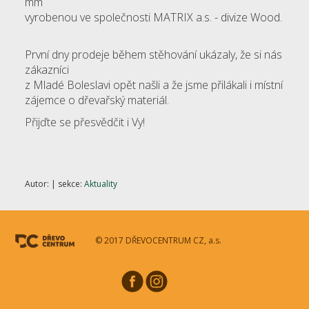
mm
vyrobenou ve společnosti MATRIX a.s. - divize Wood.
První dny prodeje během stěhování ukázaly, že si nás
zákazníci
z Mladé Boleslavi opět našli a že jsme přilákali i místní
zájemce o dřevařský materiál.
Přijďte se přesvědčit i Vy!
Autor:
| sekce:
Aktuality
© 2017 DŘEVOCENTRUM CZ, a.s.