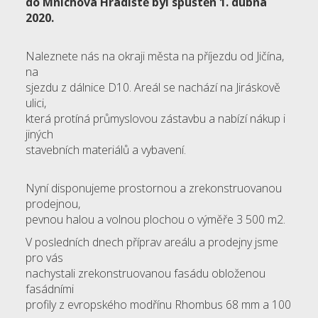
do Mnichova Hradiště byl spuštěn 1. dubna
2020.
Naleznete nás na okraji města na příjezdu od Jičína,
na
sjezdu z dálnice D10. Areál se nachází na Jiráskově
ulici,
která protíná průmyslovou zástavbu a nabízí nákup i
jiných
stavebních materiálů a vybavení.
Nyní disponujeme prostornou a zrekonstruovanou
prodejnou,
pevnou halou a volnou plochou o výměře 3 500 m2.
V posledních dnech příprav areálu a prodejny jsme
pro vás
nachystali zrekonstruovanou fasádu obloženou
fasádními
profily z evropského modřínu Rhombus 68 mm a 100