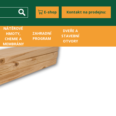
E-shop
Kontakt na prodejnu:
NÁTĚROVÉ
DVEŘE A
ZAHRADNÍ
HMOTY,
STAVEBNÍ
PROGRAM
CHEMIE A
OTVORY
MEMBRÁNY