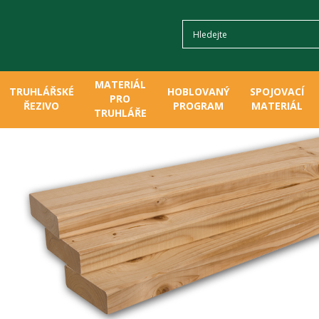
MATERIÁL
TRUHLÁŘSKÉ
HOBLOVANÝ
SPOJOVACÍ
PRO
ŘEZIVO
PROGRAM
MATERIÁL
TRUHLÁŘE