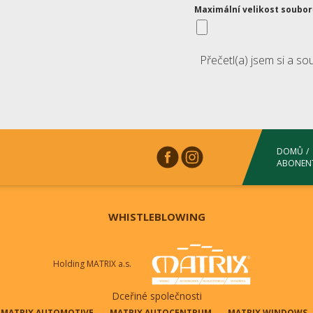
Maximální velikost soubo
Přečetl(a) jsem si a s
DOMŮ
ABONEN
WHISTLEBLOWING
Holding MATRIX a.s.
Dceřiné společnosti
MATRIX AUTOMOTIVE
MATRIX AUTOCENTRUM
MATRIX WINDOWS