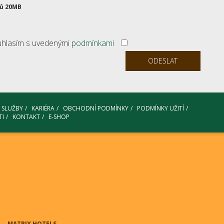
rů 20MB
ouhlasím s uvedenými
podmínkami
SLUŽBY
KARIÉRA
OBCHODNÍ PODMÍNKY
PODMÍNKY UŽITÍ
TI
KONTAKT
E-SHOP
MATRIX HOTELS