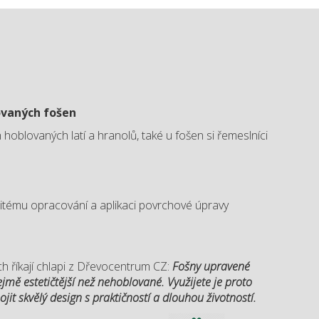
ovaných fošen
 hoblovaných latí a hranolů, také u fošen si řemeslníci
itému opracování a aplikaci povrchové úpravy
 říkají chlapi z Dřevocentrum CZ:
Fošny upravené
mě estetičtější než nehoblované. Využijete je proto
jit skvělý design s praktičností a dlouhou životností.