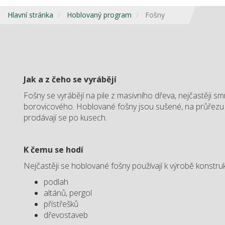
Hlavní stránka
Hoblovaný program
Fošny
Jak a z čeho se vyrábějí
Fošny se vyrábějí na pile z masivního dřeva, nejčastěji 
borovicového. Hoblované fošny jsou sušené, na průřezu 
prodávají se po kusech.
K čemu se hodí
Nejčastěji se hoblované fošny používají k výrobě konstruk
podlah
altánů, pergol
přístřešků
dřevostaveb