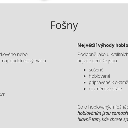
Fošny
Největší výhody hobl
smrkového nebo
Podobně jako u kvalitních
mají obdélníkový tvar a
nejvíce cení, že jsou:
sušené
hoblované
připravené k okamž
rozměrově stálé
cí:
Co o hoblovaných fošnách
hoblováním jsou samozřej
hlavně tam, kde chcete spo