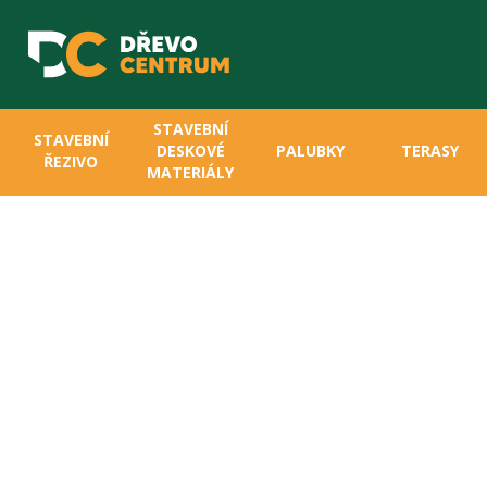
STAVEBNÍ
STAVEBNÍ
DESKOVÉ
PALUBKY
TERASY
ŘEZIVO
MATERIÁLY