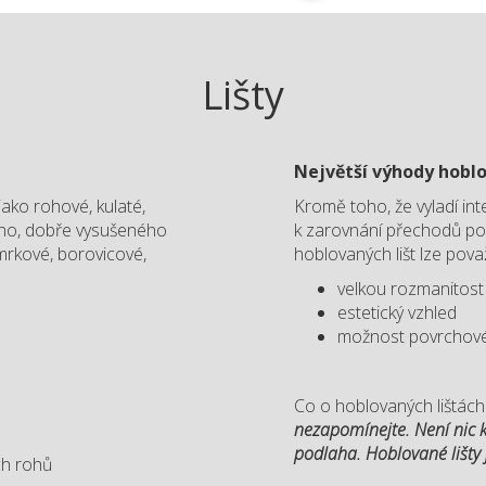
Lišty
Největší výhody hoblo
jako rohové, kulaté,
Kromě toho, že vyladí int
tého, dobře vysušeného
k zarovnání přechodů pod
smrkové, borovicové,
hoblovaných lišt lze pova
velkou rozmanitost
estetický vzhled
možnost povrchové
Co o hoblovaných lištách
nezapomínejte. Není nic 
podlaha. Hoblované lišty j
ch rohů