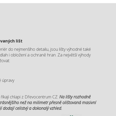
vaných lišt
eriér do nejmenšího detailu, jsou lišty výhodné také
lah i obložení a ochraně hran. Za největší výhody
žovat:
 úpravy
 říkají chlapi z Dřevocentrum CZ:
Na lišty rozhodně
krásnějšího než na milimetr přesně olištovaná masivní
í dodají celistvý a dokonalý vzhled.