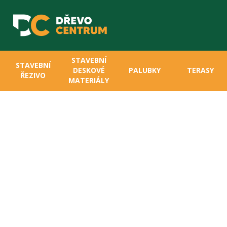
STAVEBNÍ
STAVEBNÍ
DESKOVÉ
PALUBKY
TERASY
ŘEZIVO
MATERIÁLY