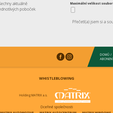
šechny aktuálně
Maximální velikost soubo
jednotlivých poboček.
Přečetl(a) jsem si a s
DOMŮ
ABONEN
WHISTLEBLOWING
Holding MATRIX a.s.
Dceřiné společnosti
MATRIX AUTOMOTIVE
MATRIX AUTOCENTRUM
MATRIX WINDOWS