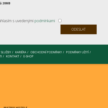
rů 20MB
ouhlasím s uvedenými
podmínkami
SLUŽBY
KARIÉRA
OBCHODNÍ PODMÍNKY
PODMÍNKY UŽITÍ
TI
KONTAKT
E-SHOP
MATRIX HOTELS