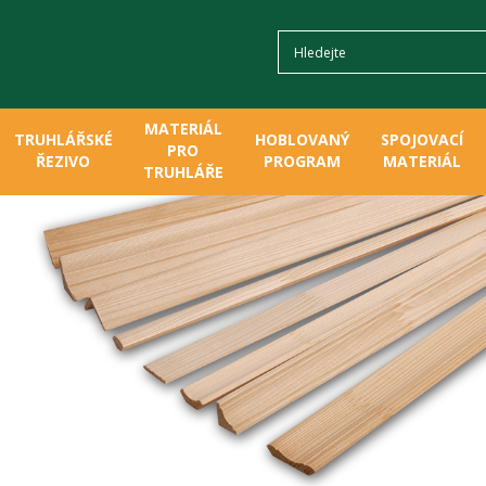
MATERIÁL
TRUHLÁŘSKÉ
HOBLOVANÝ
SPOJOVACÍ
PRO
ŘEZIVO
PROGRAM
MATERIÁL
TRUHLÁŘE