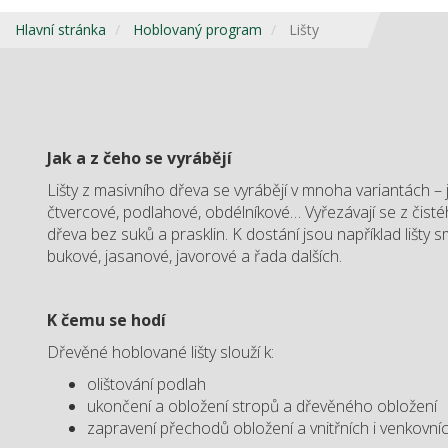
Hlavní stránka
Hoblovaný program
Lišty
Jak a z čeho se vyrábějí
Lišty z masivního dřeva se vyrábějí v mnoha variantách – 
čtvercové, podlahové, obdélníkové… Vyřezávají se z čis
dřeva bez suků a prasklin. K dostání jsou například lišty 
bukové, jasanové, javorové a řada dalších.
K čemu se hodí
Dřevěné hoblované lišty slouží k:
olištování podlah
ukončení a obložení stropů a dřevěného obložení
zapravení přechodů obložení a vnitřních i venkovní