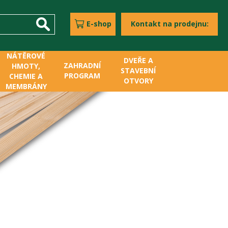
E-shop
Kontakt na prodejnu:
NÁTĚROVÉ
DVEŘE A
ZAHRADNÍ
HMOTY,
STAVEBNÍ
PROGRAM
CHEMIE A
OTVORY
MEMBRÁNY