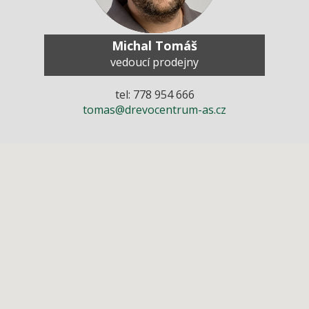
Michal Tomáš
vedoucí prodejny
tel: 778 954 666
tomas@drevocentrum-as.cz