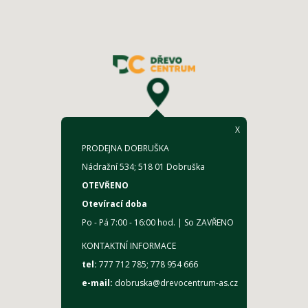
X
PRODEJNA DOBRUŠKA
Nádražní 534; 518 01 Dobruška
OTEVŘENO
Otevírací doba
Po - Pá 7:00 - 16:00 hod. |
So ZAVŘENO
KONTAKTNÍ INFORMACE
tel:
777 712 785
; 778 954 666
e-mail:
dobruska@drevocentrum-as.cz