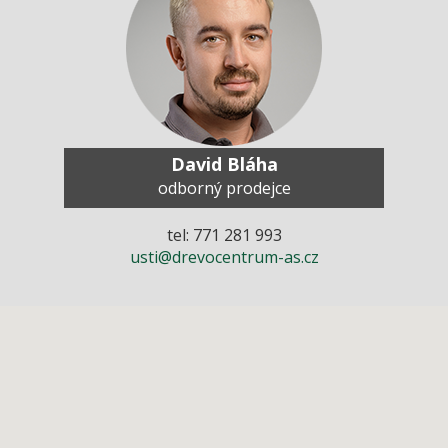
David Bláha
odborný prodejce
tel: 771 281 993
usti@drevocentrum-as.cz