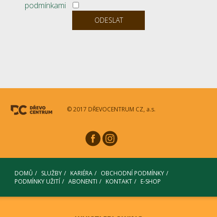
podmínkami
© 2017 DŘEVOCENTRUM CZ, a.s.
DOMŮ
SLUŽBY
KARIÉRA
OBCHODNÍ PODMÍNKY
PODMÍNKY UŽITÍ
ABONENTI
KONTAKT
E-SHOP