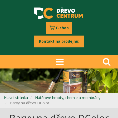
E-shop
Kontakt na prodejnu:
Hlavní stránka
Nátěrové hmoty, chemie a membrány
Barvy na dřevo DColor