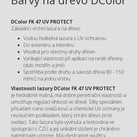
Barvy na dřevo DColor
DColor FK 47 UV PROTECT
Základní i vrchní lazura na dřevo
Vodou ředitelná lazura s UV ochranou
Do exteriéru a interiéru
Vhodná pro všechny druhy dřevin
Vynikající vlastnosti při aplikaci na tvrdé dřeviny
(dub, modřín a jiné)
Spotřeba podle druhu a savosti dřeva 80 - 150
ml/m2 na jednu vrstvu
Vlastnosti lazury DColor FK 47 UV PROTECT
Je hedvábně matná, má dobré penetrační vlastnosti a
umožňuje regulaci vlhkosti ve dřevě. Díky speciálním
přísadám nano oxidů kovů a chemické UV ochrany je
revolučním podkladem, který chrání dřevo proti
oxidaci. Tato lazura byla vyvinuta a testována ve
spolupráci s ČZÚ a její unikátní složení je chráněno
patentovým vzorem. Má všestranné využití v