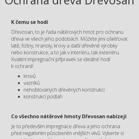
Ochrana dřeva Dřevosan
K čemu se hodí
Dřevosan, to je řada nátěrových hmot pro ochranu
dřeva ve všech jeho podobách. Můžete jimi ošetřovat
latě, fošny, hranoly, krovy a další dřevěné výrobky
nebo konstrukce, a to jak v interiéru, tak exteriéru.
Kvalitní impregnační přípravek se ideálně hodí
k ochraně:
krovů
vazníků
nehoblovaných dřevěných konstrukcí
konstrukcí podlah
Co všechno nátěrové hmoty Dřevosan nabízejí
Je to především impregnace dřeva a jeho ochrana
před negativním působením vnějších vlivů. Vyberte si