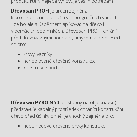
produkt, který nejlépe vyhovuje vašim potřebám.
Dřevosan PROFI
je určen zejména
k profesionálnímu použití v impregnačních vanách.
Lze ho ale s úspěchem aplikovat na dřevo i
v domácích podmínkách. Dřevosan PROFI chrání
před dřevokaznými houbami, hmyzem a plísní. Hodí
se pro:
krovy, vazníky
nehoblované dřevěné konstrukce
konstrukce podlah
Dřevosan PYRO N50
(dostupný na objednávku)
představuje kapalný prostředek chránící konstrukční
dřevo před účinky ohně. Je vhodný zejména pro:
nepohledové dřevěné prvky konstrukcí