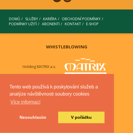
DOMŮ
SLUŽBY
KARIÉRA
OBCHODNÍ PODMÍNKY
PODMÍNKY UŽITÍ
ABONENTI
KONTAKT
E-SHOP
WHISTLEBLOWING
Holding MATRIX a.s.
Dceřiné společnosti
Tento web používá k poskytování služeb a
MATRIX WOOD
MATRIX AUTOMOTIVE
analýze návštěvnosti soubory cookies
MATRIX AUTOCENTRUM
MATRIX WINDOWS
Více informací
MATRIX HOTELS
Propojená firma
Nesouhlasím
V pořádku
DŘEVOCENTRUM CZ