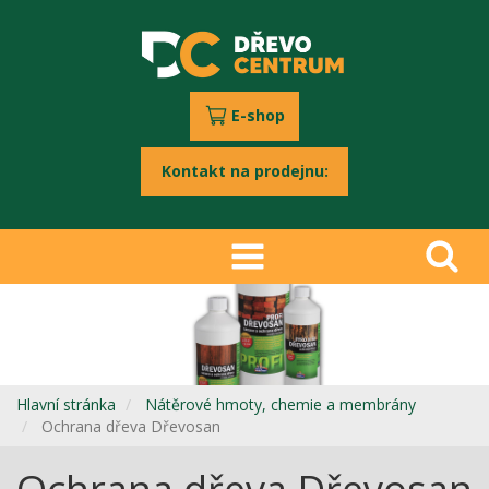
E-shop
Kontakt na prodejnu:
Hlavní stránka
Nátěrové hmoty, chemie a membrány
Ochrana dřeva Dřevosan