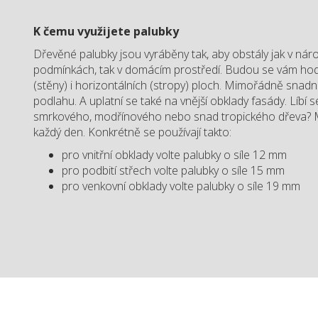
K čemu využijete palubky
Dřevěné palubky jsou vyráběny tak, aby obstály jak v ná
podmínkách, tak v domácím prostředí. Budou se vám hodit
(stěny) i horizontálních (stropy) ploch. Mimořádně snadn
podlahu. A uplatní se také na vnější obklady fasády. Líbí 
smrkového, modřínového nebo snad tropického dřeva? M
každý den. Konkrétně se používají takto:
pro vnitřní obklady volte palubky o síle 12 mm
pro podbití střech volte palubky o síle 15 mm
pro venkovní obklady volte palubky o síle 19 mm