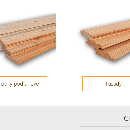
lubky podlahové
Fasády
C