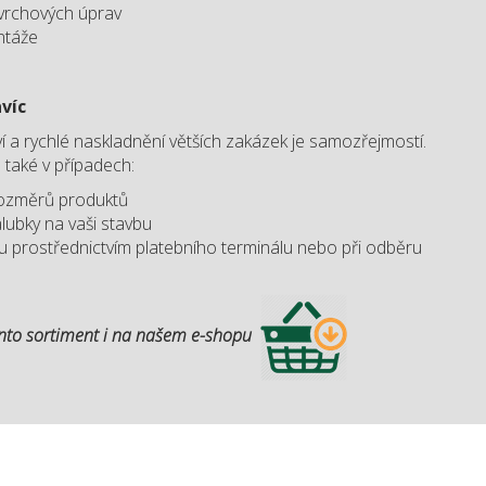
vrchových úprav
ntáže
víc
í a rychlé naskladnění větších zakázek je samozřejmostí.
 také v případech:
rozměrů produktů
lubky na vaši stavbu
u prostřednictvím platebního terminálu nebo při odběru
nto sortiment i na našem e-shopu