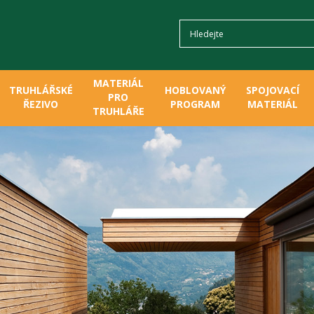
MATERIÁL
TRUHLÁŘSKÉ
HOBLOVANÝ
SPOJOVACÍ
PRO
ŘEZIVO
PROGRAM
MATERIÁL
TRUHLÁŘE