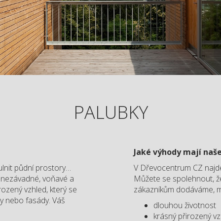
PALUBKY
Jaké výhody mají naš
ulnit půdní prostory…
V Dřevocentrum CZ najdete
ě nezávadné, voňavé a
Můžete se spolehnout, že 
irozený vzhled, který se
zákazníkům dodáváme, ma
y nebo fasády. Váš
dlouhou životnost
krásný přirozený v