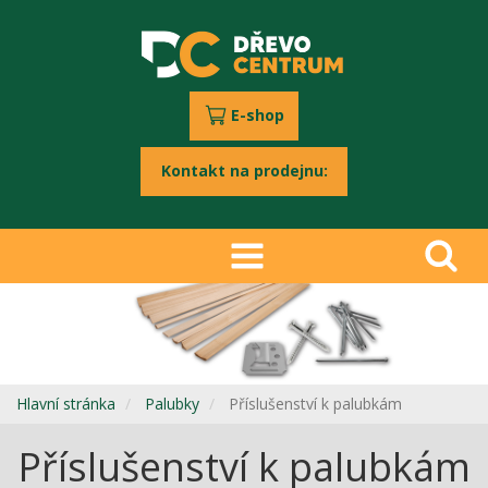
E-shop
Kontakt na prodejnu:
Hlavní stránka
Palubky
Příslušenství k palubkám
Příslušenství k palubkám