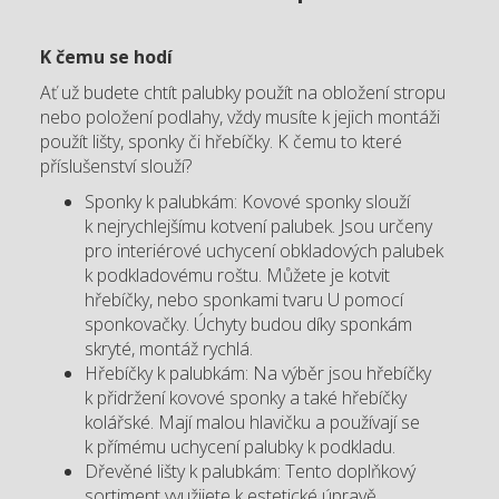
K čemu se hodí
Ať už budete chtít palubky použít na obložení stropu
nebo položení podlahy, vždy musíte k jejich montáži
použít lišty, sponky či hřebíčky. K čemu to které
příslušenství slouží?
Sponky k palubkám: Kovové sponky slouží
k nejrychlejšímu kotvení palubek. Jsou určeny
pro interiérové uchycení obkladových palubek
k podkladovému roštu. Můžete je kotvit
hřebíčky, nebo sponkami tvaru U pomocí
sponkovačky. Úchyty budou díky sponkám
skryté, montáž rychlá.
Hřebíčky k palubkám: Na výběr jsou hřebíčky
k přidržení kovové sponky a také hřebíčky
kolářské. Mají malou hlavičku a používají se
k přímému uchycení palubky k podkladu.
Dřevěné lišty k palubkám: Tento doplňkový
sortiment využijete k estetické úpravě