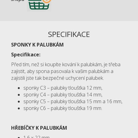
SPECIFIKACE
SPONKY K PALUBKÁM
Specifikace:
Před tím, než si koupíte kování k palubkám, je třeba
zajistit, aby spona pasovala k vašim palubkám a
zajistili jste tak bezpečné uchycení palubek.
sponky C3 – palubky tloušťka 12 mm,
sponky C4 – palubky tloušťka 14 mm,
sponky C5 – palubky tloušťka 15 mm a 16 mm,
sponky C6 – palubky tloušťka 19 mm.
HŘEBÍČKY K PALUBKÁM
1,6 x 22 mm,