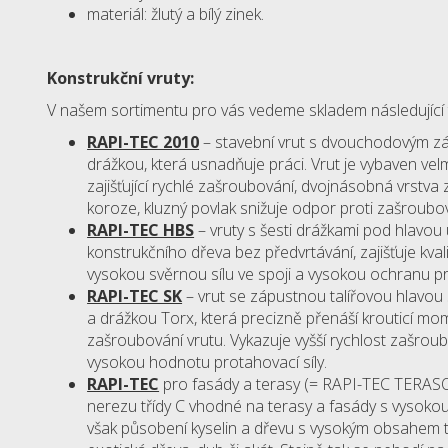
materiál: žlutý a bílý zinek.
Konstrukční vruty:
V našem sortimentu pro vás vedeme skladem následující t
RAPI-TEC 2010
– stavební vrut s dvouchodovým z
drážkou, která usnadňuje práci. Vrut je vybaven vel
zajišťující rychlé zašroubování, dvojnásobná vrstva z
koroze, kluzný povlak snižuje odpor proti zašroubov
RAPI-TEC HBS
– vruty s šesti drážkami pod hlavou
konstrukčního dřeva bez předvrtávání, zajišťuje kval
vysokou svěrnou sílu ve spoji a vysokou ochranu pro
RAPI-TEC SK
– vrut se zápustnou talířovou hlavou
a drážkou Torx, která precizně přenáší krouticí m
zašroubování vrutu. Vykazuje vyšší rychlost zašroub
vysokou hodnotu protahovací síly.
RAPI-TEC
pro fasády a terasy (= RAPI-TEC TERASO
nerezu třídy C vhodné na terasy a fasády s vysokou
však působení kyselin a dřevu s vysokým obsahem tří