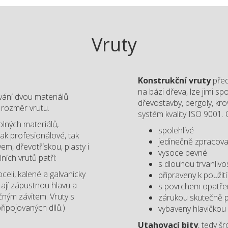
Vruty
Konstrukční vruty
před
na bázi dřeva, lze jimi s
ání dvou materiálů.
dřevostavby, pergoly, krov
a rozměr vrutu.
systém kvality ISO 9001. O
lných materiálů,
spolehlivé
jak profesionálové, tak
jedinečně zpracov
em, dřevotřískou, plasty i
vysoce pevné
ních vrutů patří:
s dlouhou trvanlivos
celi, kalené a galvanicky
připraveny k použití
ají zápustnou hlavu a
s povrchem opatře
ným závitem. Vruty s
zárukou skutečně 
ipojovaných dílů.)
vybaveny hlavičkou
Utahovací bity
, tedy š