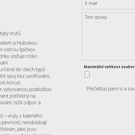
ypy vrutů:
ávitem a hlubokou
mi ostrou špičkou
inku snižuje riziko
ání.
Maximální velikost soubo
 určené do všech typů
itní spoj bez uvolňování,
ti korozi.
Přečetl(a) jsem si a s
 s vylisovanou podložkou
oment potřebný na
ování, nižší odpor a
) – vruty z kaleného
 pevností, neodolávají
slovin, jako jsou