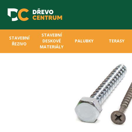
STAVEBNÍ
STAVEBNÍ
DESKOVÉ
PALUBKY
TERASY
ŘEZIVO
MATERIÁLY