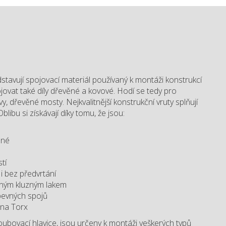
stavují spojovací materiál používaný k montáži konstrukcí
pojovat také díly dřevěné a kovové. Hodí se tedy pro
y, dřevěné mosty. Nejkvalitnější konstrukční vruty splňují
blibu si získávají díky tomu, že jsou:
ané
tí
 i bez předvrtání
ným kluzným lakem
pevných spojů
 na Torx
roubovací hlavice, jsou určeny k montáži veškerých typů