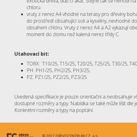
exotická dřeva, dub či akát. Stejně tak se nehodí 
chloru.
vruty z nerez A4 vhodné na terasy pro dřeviny boha
do prostředí obsahující soli a kyseliny, nevhodné d
obsahem chlóru. Vruty z nerez A4 a A2 vykazují obec
moment do zlomu než kalená nerez třídy C.
Utahovací bit:
TORX: T10/25, T15/25, T20/25, T25/25, T30/25, T40
PH: PH1/25, PH2/25, PH3/25,
PZ: PZ1/25, PZ2/25, PZ3/25.
Uvedená specifikace je pouze orientační a neobsahuje v
dostupné rozměry a typy. Nabídka se také může lišit dle 
Konkrétní rozměry a typy na poptání.
© 2017 DŘEVOCENTRUM CZ, a.s.