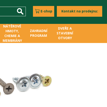
E-shop
Kontakt na prodejnu:
NÁTĚROVÉ
DVEŘE A
ZAHRADNÍ
HMOTY,
STAVEBNÍ
PROGRAM
CHEMIE A
OTVORY
MEMBRÁNY