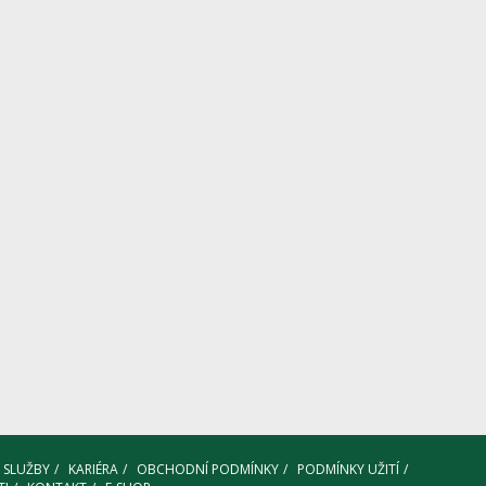
SLUŽBY
KARIÉRA
OBCHODNÍ PODMÍNKY
PODMÍNKY UŽITÍ