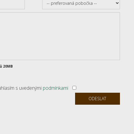
rů 20MB
ouhlasím s uvedenými
podmínkami