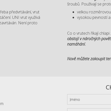
šroubů. Používají se proto,
třeba předvrtávání, vrut
velkou rozměrovou
áčení. UNI vrut využívá
vysokou pevností a
 zavrtáván. Není proto
Co o vrutech říkají chla
obstojí v náročných pově
namáhání.
Nově můžete zakoupit ten
C
em