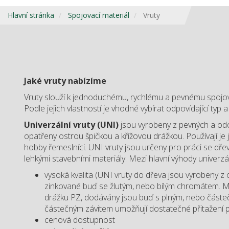
Hlavní stránka
Spojovací materiál
Vruty
Jaké vruty nabízíme
Vruty slouží k jednoduchému, rychlému a pevnému spojov
Podle jejich vlastností je vhodné vybírat odpovídající typ 
Univerzální vruty (UNI)
jsou vyrobeny z pevných a odo
opatřeny ostrou špičkou a křížovou drážkou. Používají je 
hobby řemeslníci. UNI vruty jsou určeny pro práci se dřev
lehkými stavebními materiály. Mezi hlavní výhody univerzál
vysoká kvalita (UNI vruty do dřeva jsou vyrobeny z o
zinkované buď se žlutým, nebo bílým chromátem. M
drážku PZ, dodávány jsou buď s plným, nebo částeč
částečným závitem umožňují dostatečné přitažení př
cenová dostupnost