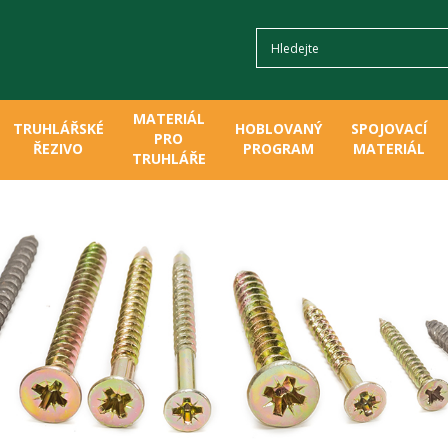
MATERIÁL
TRUHLÁŘSKÉ
HOBLOVANÝ
SPOJOVACÍ
PRO
ŘEZIVO
PROGRAM
MATERIÁL
TRUHLÁŘE