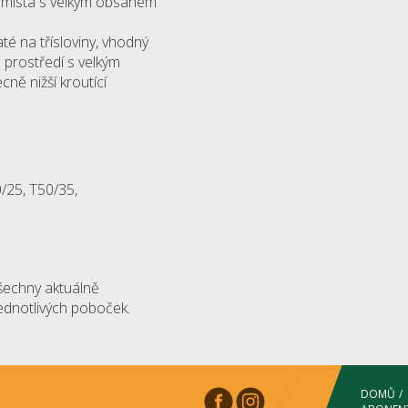
na místa s velkým obsahem
té na třísloviny, vhodný
o prostředí s velkým
ně nižší kroutící
/25, T50/35,
šechny aktuálně
jednotlivých poboček.
DOMŮ