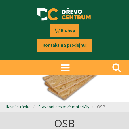
E-shop
Kontakt na prodejnu:
Hlavní stránka
Stavební deskové materiály
OSB
OSB