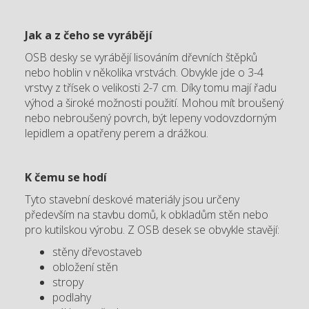
Jak a z čeho se vyrábějí
OSB desky se vyrábějí lisováním dřevních štěpků
nebo hoblin v několika vrstvách. Obvykle jde o 3-4
vrstvy z třísek o velikosti 2-7 cm. Díky tomu mají řadu
výhod a široké možnosti použití. Mohou mít broušený
nebo nebroušený povrch, být lepeny vodovzdorným
lepidlem a opatřeny perem a drážkou.
K čemu se hodí
Tyto stavební deskové materiály jsou určeny
především na stavbu domů, k obkladům stěn nebo
pro kutilskou výrobu. Z OSB desek se obvykle stavějí:
stěny dřevostaveb
obložení stěn
stropy
podlahy