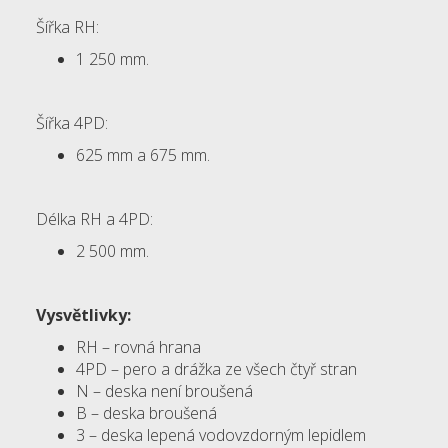
Šířka RH:
1 250 mm.
Šířka 4PD:
625 mm a 675 mm.
Délka RH a 4PD:
2 500 mm.
Vysvětlivky:
RH – rovná hrana
4PD – pero a drážka ze všech čtyř stran
N – deska není broušená
B – deska broušená
3 – deska lepená vodovzdorným lepidlem