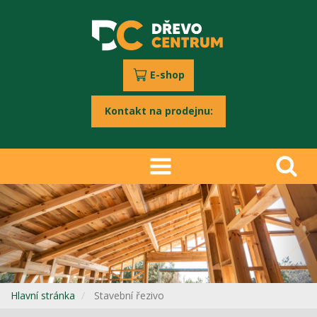
E-shop
Kontakt na prodejnu:
Previous
Nex
Hlavní stránka
Stavební řezivo