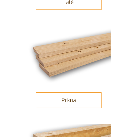
Latě
Prkna