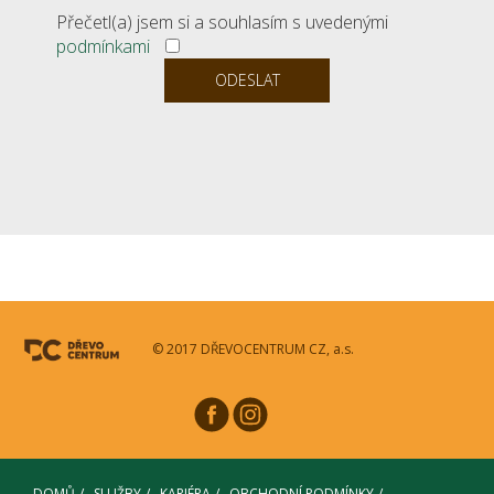
Přečetl(a) jsem si a souhlasím s uvedenými
podmínkami
© 2017 DŘEVOCENTRUM CZ, a.s.
DOMŮ
SLUŽBY
KARIÉRA
OBCHODNÍ PODMÍNKY