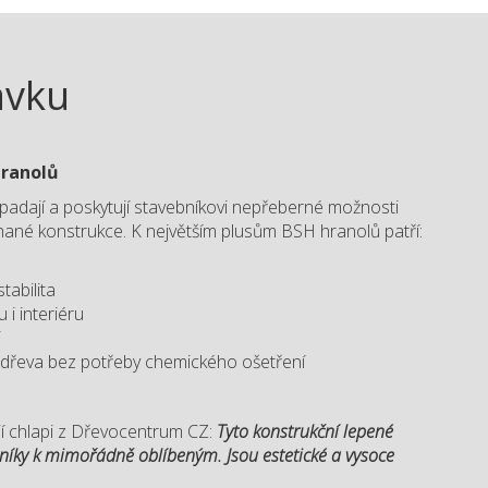
ávku
hranolů
padají a poskytují stavebníkovi nepřeberné možnosti
ané konstrukce. K největším plusům BSH hranolů patří:
tabilita
 i interiéru
í
dřeva bez potřeby chemického ošetření
jí chlapi z Dřevocentrum CZ:
Tyto konstrukční lepené
bníky k mimořádně oblíbeným. Jsou estetické a vysoce