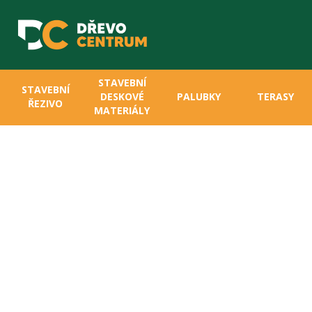
STAVEBNÍ
STAVEBNÍ
DESKOVÉ
PALUBKY
TERASY
ŘEZIVO
MATERIÁLY