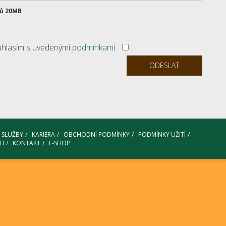
rů 20MB
ouhlasím s uvedenými
podmínkami
SLUŽBY
KARIÉRA
OBCHODNÍ PODMÍNKY
PODMÍNKY UŽITÍ
TI
KONTAKT
E-SHOP