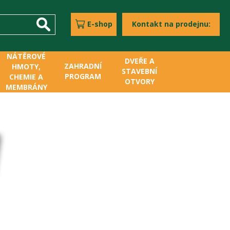
E-shop
Kontakt na prodejnu:
NÁTĚROVÉ
DVEŘE A
ZAHRADNÍ
HMOTY,
STAVEBNÍ
PROGRAM
CHEMIE A
OTVORY
MEMBRÁNY