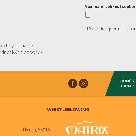
Maximální velikost soubo
Přečetl(a) jsem si a s
šechny aktuálně
jednotlivých poboček.
DOMŮ
ABONEN
WHISTLEBLOWING
Holding MATRIX a.s.