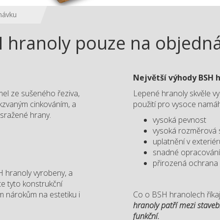
návku
 hranoly pouze na objedn
Největší výhody BSH 
el ze sušeného řeziva,
Lepené hranoly skvěle vy
akzvaným cinkováním, a
použití pro vysoce namáh
 sražené hrany.
vysoká pevnost
vysoká rozměrová s
uplatnění v exteriéru
snadné opracován
přirozená ochrana 
H hranoly vyrobeny, a
e tyto konstrukční
kým nárokům na estetiku i
Co o BSH hranolech říka
hranoly patří mezi stave
funkční.