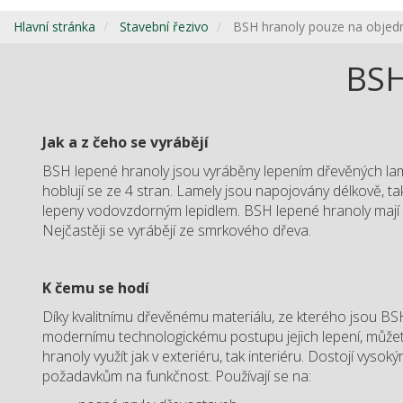
Hlavní stránka
Stavební řezivo
BSH hranoly pouze na objed
BSH
Jak a z čeho se vyrábějí
BSH lepené hranoly jsou vyráběny lepením dřevěných lam
hoblují se ze 4 stran. Lamely jsou napojovány délkově, t
lepeny vodovzdorným lepidlem. BSH lepené hranoly mají
Nejčastěji se vyrábějí ze smrkového dřeva.
K čemu se hodí
Díky kvalitnímu dřevěnému materiálu, ze kterého jsou BS
modernímu technologickému postupu jejich lepení, můžet
hranoly využít jak v exteriéru, tak interiéru. Dostojí vyso
požadavkům na funkčnost. Používají se na: